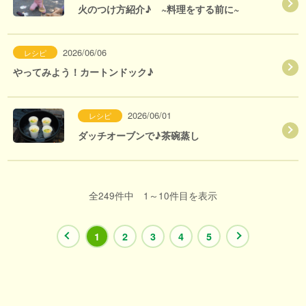
火のつけ方紹介♪ ~料理をする前に~
2026/06/06
レシピ
やってみよう！カートンドック♪
2026/06/01
レシピ
ダッチオーブンで♪茶碗蒸し
全249件中 1～10件目を表示
1
2
3
4
5